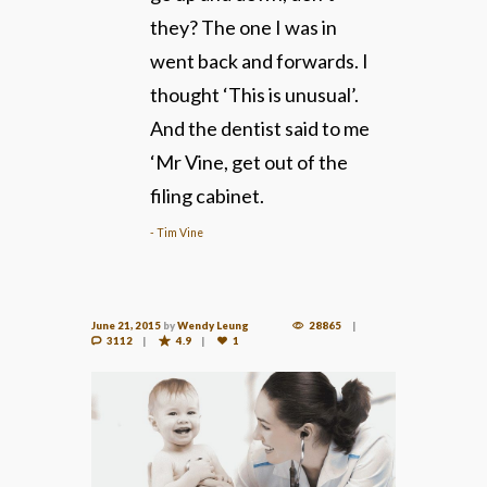
they? The one I was in
went back and forwards. I
thought ‘This is unusual’.
And the dentist said to me
‘Mr Vine, get out of the
filing cabinet.
Tim Vine
June 21, 2015
by
Wendy Leung
28865
3112
4.9
1