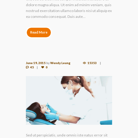
dolore magna aliqua. Ut enim ad minim veniam, quis
nostrud exercitation ullamco laboris nisi ut aliquip ex
ea commodo consequat. Duis aute...
Read More
June 19, 2015
by
Wendy Leung
15353
45
0
Sed ut perspiciatis, unde omnis iste natus error sit