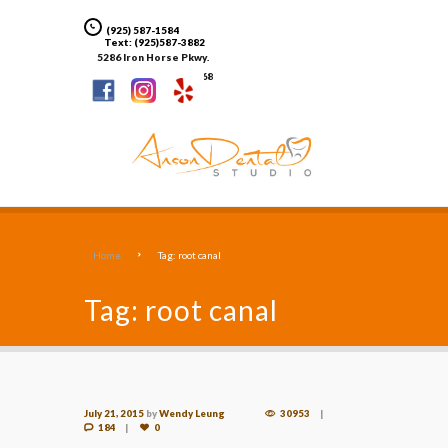
(925) 587-1584
Text: (925)587-3882
5286 Iron Horse Pkwy.
Suite A Dublin, CA 94568
Home
Tag: root canal
Tag: root canal
July 21, 2015
by
Wendy Leung
30953
184
0