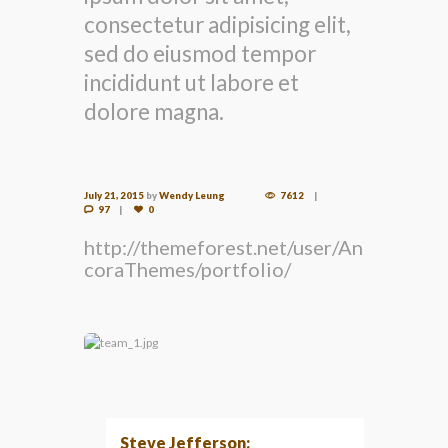
consectetur adipisicing elit,
sed do eiusmod tempor
incididunt ut labore et
dolore magna.
July 21, 2015
by
Wendy Leung
7612
97
0
http://themeforest.net/user/An
coraThemes/portfolio/
Steve Jefferson: