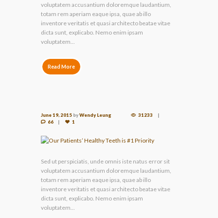
voluptatem accusantium doloremque laudantium,
totam rem aperiam eaque ipsa, quae ab illo
inventore veritatis et quasi architecto beatae vitae
dicta sunt, explicabo. Nemo enim ipsam
voluptatem...
Read More
June 19, 2015
by
Wendy Leung
31233
66
1
Sed ut perspiciatis, unde omnis iste natus error sit
voluptatem accusantium doloremque laudantium,
totam rem aperiam eaque ipsa, quae ab illo
inventore veritatis et quasi architecto beatae vitae
dicta sunt, explicabo. Nemo enim ipsam
voluptatem...