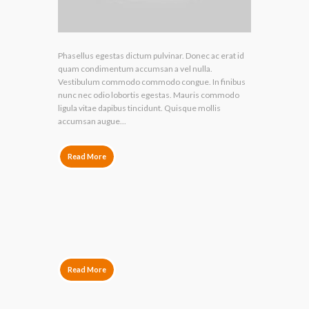
Phasellus egestas dictum pulvinar. Donec ac erat id
quam condimentum accumsan a vel nulla.
Vestibulum commodo commodo congue. In finibus
nunc nec odio lobortis egestas. Mauris commodo
ligula vitae dapibus tincidunt. Quisque mollis
accumsan augue...
Read More
by
Lily Hunter
Read More