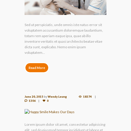
Sed ut perspiciatis, unde omnis iste natus error sit
voluptatem accusantium doloremque laudantium,
totam rem aperiam eaque ipsa, quae ab illo
inventore veritatis et quasi architecto beatae vitae
dicta sunt, explicabo. Nemo enim ipsam
voluptatem...
Read More
June 20, 2015
by
Wendy Leung
18374
1306
0
Lorem ipsum dolor sit amet, consectetur adipisicing
elit, sed do eiusmod tempor incididunt ut labore et